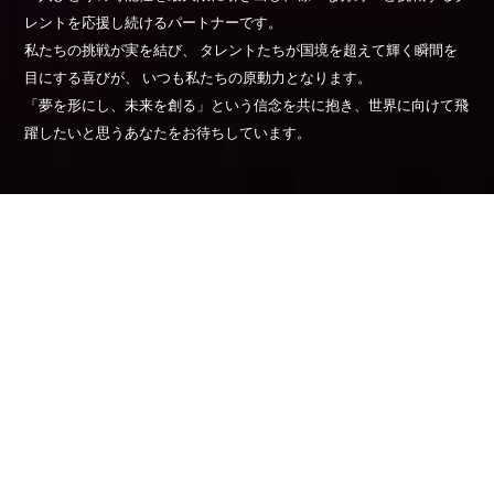
レントを応援し続けるパートナーです。
私たちの挑戦が実を結び、 タレントたちが国境を超えて輝く瞬間を
目にする喜びが、 いつも私たちの原動力となります。
「夢を形にし、未来を創る」という信念を共に抱き、世界に向けて飛
躍したいと思うあなたをお待ちしています。
お知らせ
NEWS
2026/04/20
『田淵累生ファンミーティング2026』詳細のお
知らせ